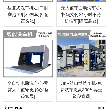
往复式洗车机-进口耐
无人值守自动洗车机-
磨泡面刷不伤车漆[隆
扫码支付24小时不停
茂鑫晟]
机洗车[隆茂鑫晟]
全自动电脑洗车机-无
加油站自动洗车机-免
需人工值守更省心[隆
费洗车提高300%客流
茂鑫晟]
[隆茂鑫晟]
相关资讯
MORE