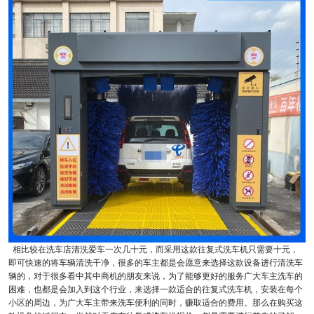
相比较在洗车店清洗爱车一次几十元，而采用这款往复式洗车机只需要十元，
即可快速的将车辆清洗干净，很多的车主都是会愿意来选择这款设备进行清洗车
辆的，对于很多看中其中商机的朋友来说，为了能够更好的服务广大车主洗车的
困难，也都是会加入到这个行业，来选择一款适合的往复式洗车机，安装在每个
小区的周边，为广大车主带来洗车便利的同时，赚取适合的费用。那么在购买这