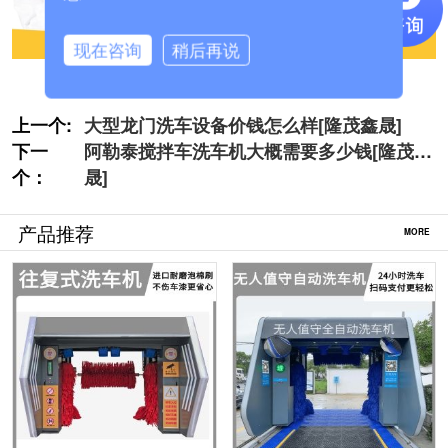
现在咨询
稍后再说
上一个:
大型龙门洗车设备价钱怎么样[隆茂鑫晟]
下一
阿勒泰搅拌车洗车机大概需要多少钱[隆茂鑫
个：
晟]
产品推荐
MORE