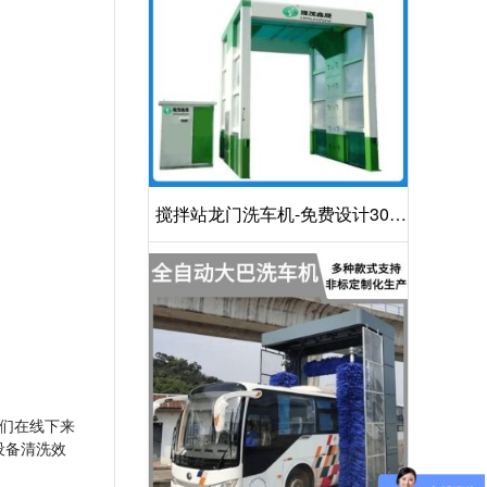
搅拌站龙门洗车机-免费设计30S
洁净方案[隆茂鑫晟]
们在线下来
设备清洗效