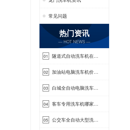
常见问题
热门资讯
— HOT NEWS —
隧道式自动洗车机在哪
01
里购买[隆茂鑫晟]
加油站电脑洗车机价格
02
怎么样[隆茂鑫晟]
白城全自动电脑洗车
03
机-ADV防冻冬季正常
使用[隆茂鑫晟]
客车专用洗车机哪家的
04
好[隆茂鑫晟]
公交车全自动大型洗车
05
机什么价钱[隆茂鑫晟]