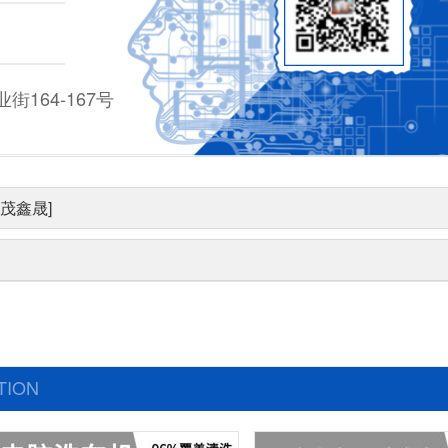
164-167号
茂鑫晟]
TION