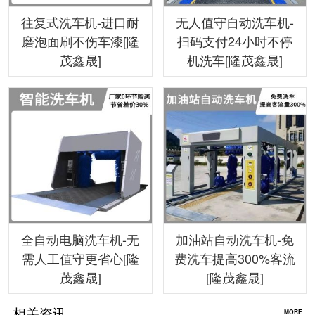
往复式洗车机-进口耐
无人值守自动洗车机-
磨泡面刷不伤车漆[隆
扫码支付24小时不停
茂鑫晟]
机洗车[隆茂鑫晟]
全自动电脑洗车机-无
加油站自动洗车机-免
需人工值守更省心[隆
费洗车提高300%客流
茂鑫晟]
[隆茂鑫晟]
相关资讯
MORE