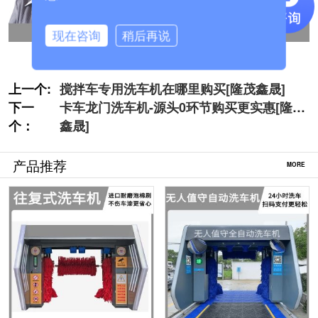
现在咨询
稍后再说
上一个:
搅拌车专用洗车机在哪里购买[隆茂鑫晟]
下一
卡车龙门洗车机-源头0环节购买更实惠[隆茂
个：
鑫晟]
产品推荐
MORE