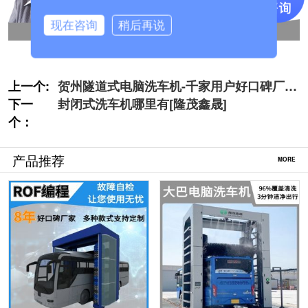
现在咨询
稍后再说
上一个:
贺州隧道式电脑洗车机-千家用户好口碑厂商
下一
[隆茂鑫晟]
封闭式洗车机哪里有[隆茂鑫晟]
个：
产品推荐
MORE