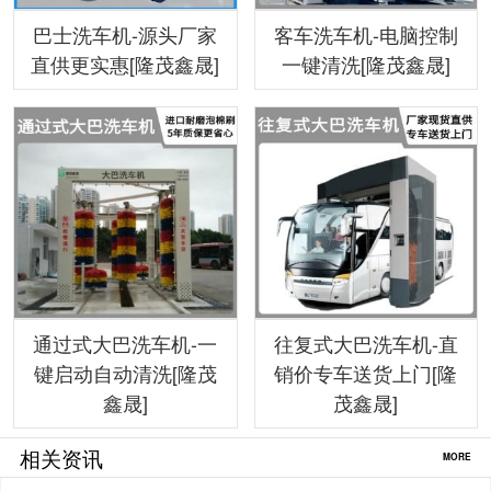
巴士洗车机-源头厂家
客车洗车机-电脑控制
直供更实惠[隆茂鑫晟]
一键清洗[隆茂鑫晟]
通过式大巴洗车机-一
往复式大巴洗车机-直
键启动自动清洗[隆茂
销价专车送货上门[隆
鑫晟]
茂鑫晟]
相关资讯
MORE