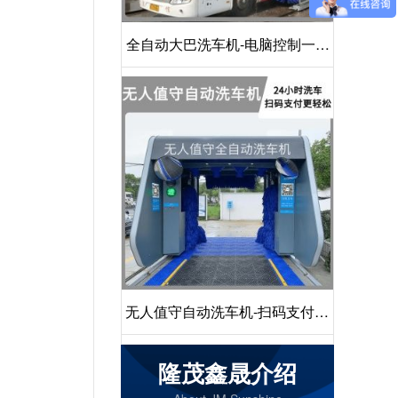
全自动大巴洗车机-电脑控制一键
启动清洗[隆茂鑫晟]
无人值守自动洗车机-扫码支付24
小时不停机洗车[隆茂鑫晟]
隆茂鑫晟介绍