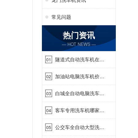
常见问题
热门资讯
— HOT NEWS —
隧道式自动洗车机在哪
01
里购买[隆茂鑫晟]
加油站电脑洗车机价格
02
怎么样[隆茂鑫晟]
白城全自动电脑洗车
03
机-ADV防冻冬季正常
使用[隆茂鑫晟]
客车专用洗车机哪家的
04
好[隆茂鑫晟]
公交车全自动大型洗车
05
机什么价钱[隆茂鑫晟]