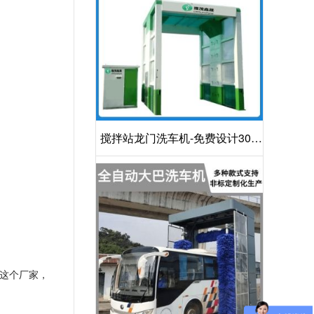
搅拌站龙门洗车机-免费设计30S
洁净方案[隆茂鑫晟]
这个厂家，