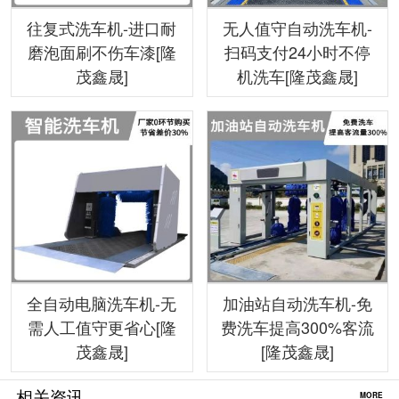
往复式洗车机-进口耐
无人值守自动洗车机-
磨泡面刷不伤车漆[隆
扫码支付24小时不停
茂鑫晟]
机洗车[隆茂鑫晟]
全自动电脑洗车机-无
加油站自动洗车机-免
需人工值守更省心[隆
费洗车提高300%客流
茂鑫晟]
[隆茂鑫晟]
相关资讯
MORE