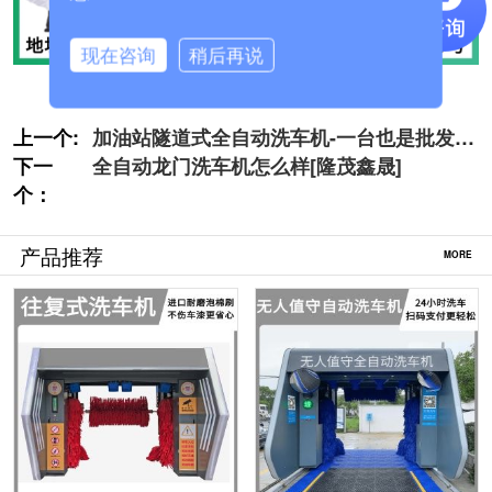
现在咨询
稍后再说
上一个:
加油站隧道式全自动洗车机-一台也是批发价
下一
[隆茂鑫晟]
全自动龙门洗车机怎么样[隆茂鑫晟]
个：
产品推荐
MORE