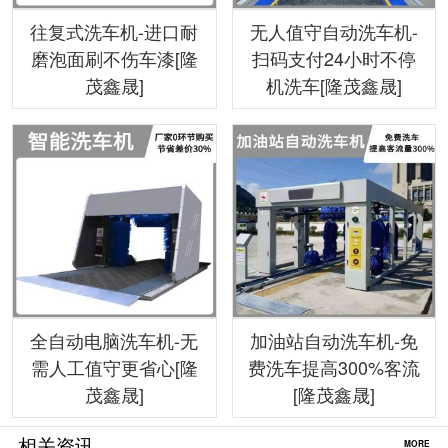
往复式洗车机-进口耐
无人值守自动洗车机-
磨泡面刷不伤车漆[隆
扫码支付24小时不停
茂鑫晟]
机洗车[隆茂鑫晟]
全自动电脑洗车机-无
加油站自动洗车机-免
需人工值守更省心[隆
费洗车提高300%客流
茂鑫晟]
[隆茂鑫晟]
相关资讯
MORE