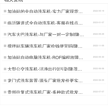
加油站的全自动洗车机-实力厂家现货直
2022-05-19
供[隆茂鑫晟]…
临沂隧道式全自动洗车机-客服在线点击
2023-01-07
咨询[隆茂鑫晟]…
汽车大巴洗车机-与厂家一对一定制[隆茂
2022-09-29
鑫晟]…
搅拌站车辆洗车机厂家价钱便宜吗[隆茂
2022-11-05
鑫晟]…
加油站自动电脑洗车机-ROF编程故障自
2022-05-30
检[隆茂鑫晟]…
大型公交洗车机-洁净出行0污染[隆茂鑫
2022-06-06
晟]…
龙门式洗车装置-源头厂家批发价更实惠
2022-06-05
[隆茂鑫晟]…
贵州往复式洗车机厂家-多种款式批发价
2022-07-07
[隆茂鑫晟]…