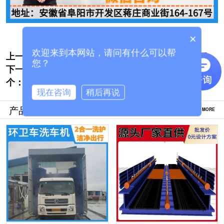
×
欢迎来到本网站，请问有什么可以帮
上一个:
搅拌站龙门封闭式洗车房-环评验收新标杆
您？
下一
[隆茂鑫晟]
工程车龙门洗车房生产厂家-源头购买节省差
个：
价30%[隆茂鑫晟]
现在咨询
稍后再说
产品推荐
MORE