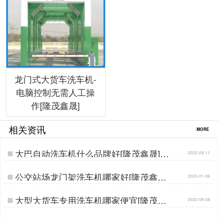
龙门式大货车洗车机-
电脑控制无需人工操
作[隆茂鑫晟]
相关资讯
MORE
大巴自动洗车机什么品牌好[隆茂鑫晟]…
2022-09-11
公交站场龙门架洗车机哪家好[隆茂鑫晟]
2023-01-06
…
大型大货车专用洗车机哪家便宜[隆茂鑫
2022-08-08
晟]…