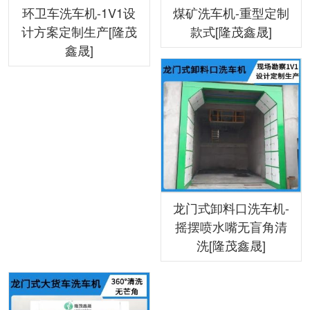
环卫车洗车机-1V1设
煤矿洗车机-重型定制
计方案定制生产[隆茂
款式[隆茂鑫晟]
鑫晟]
龙门式卸料口洗车机-
摇摆喷水嘴无盲角清
洗[隆茂鑫晟]