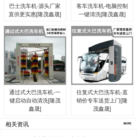
巴士洗车机-源头厂家
客车洗车机-电脑控制
直供更实惠[隆茂鑫晟]
一键清洗[隆茂鑫晟]
通过式大巴洗车机-一
往复式大巴洗车机-直
键启动自动清洗[隆茂
销价专车送货上门[隆
鑫晟]
茂鑫晟]
相关资讯
MORE