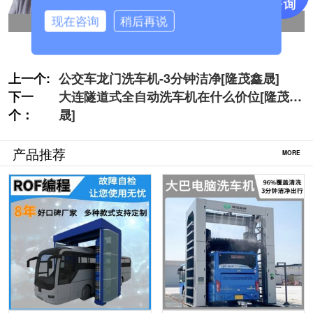
现在咨询
稍后再说
上一个:
公交车龙门洗车机-3分钟洁净[隆茂鑫晟]
下一
大连隧道式全自动洗车机在什么价位[隆茂鑫
个：
晟]
产品推荐
MORE