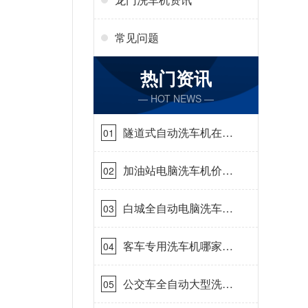
常见问题
热门资讯
— HOT NEWS —
隧道式自动洗车机在哪
01
里购买[隆茂鑫晟]
加油站电脑洗车机价格
02
怎么样[隆茂鑫晟]
白城全自动电脑洗车
03
机-ADV防冻冬季正常
使用[隆茂鑫晟]
客车专用洗车机哪家的
04
好[隆茂鑫晟]
公交车全自动大型洗车
05
机什么价钱[隆茂鑫晟]