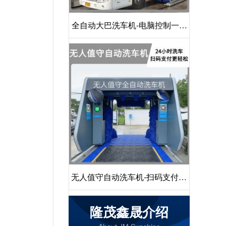
全自动大巴洗车机-电脑控制一键
启动清洗[隆茂鑫晟]
无人值守自动洗车机-扫码支付24
小时不停机洗车[隆茂鑫晟]
隆茂鑫晟介绍