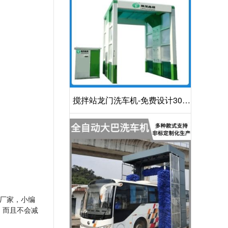
搅拌站龙门洗车机-免费设计30S
洁净方案[隆茂鑫晟]
厂家，小编
，而且不会减