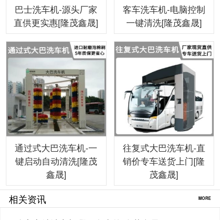
巴士洗车机-源头厂家
客车洗车机-电脑控制
直供更实惠[隆茂鑫晟]
一键清洗[隆茂鑫晟]
通过式大巴洗车机-一
往复式大巴洗车机-直
键启动自动清洗[隆茂
销价专车送货上门[隆
鑫晟]
茂鑫晟]
相关资讯
MORE