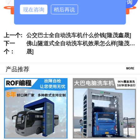
现在咨询
稍后再说
上一个:
公交巴士全自动洗车机什么价钱[隆茂鑫晟]
下一
佛山隧道式全自动洗车机效果怎么样[隆茂鑫
个：
晟]
产品推荐
MORE