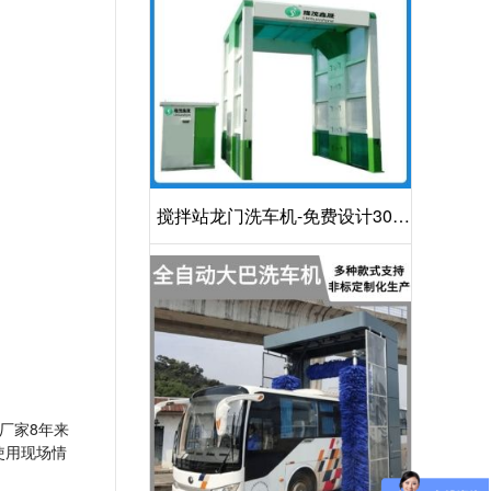
搅拌站龙门洗车机-免费设计30S
洁净方案[隆茂鑫晟]
厂家8年来
使用现场情