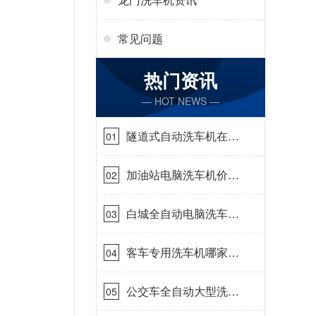
常见问题
热门资讯
— HOT NEWS —
隧道式自动洗车机在哪
01
里购买[隆茂鑫晟]
加油站电脑洗车机价格
02
怎么样[隆茂鑫晟]
白城全自动电脑洗车
03
机-ADV防冻冬季正常
使用[隆茂鑫晟]
客车专用洗车机哪家的
04
好[隆茂鑫晟]
公交车全自动大型洗车
05
机什么价钱[隆茂鑫晟]