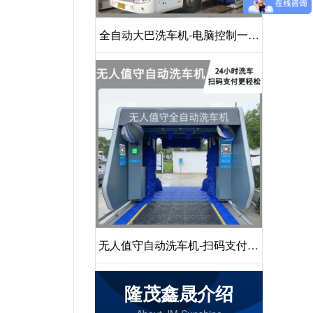
全自动大巴洗车机-电脑控制一键
启动清洗[隆茂鑫晟]
无人值守自动洗车机-扫码支付24
小时不停机洗车[隆茂鑫晟]
隆茂鑫晟介绍