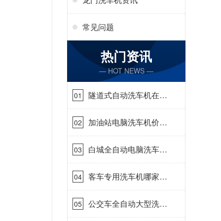
常见问题
热门资讯
— HOT NEWS —
隧道式自动洗车机在哪
01
里购买[隆茂鑫晟]
加油站电脑洗车机价格
02
怎么样[隆茂鑫晟]
白城全自动电脑洗车
03
机-ADV防冻冬季正常
使用[隆茂鑫晟]
客车专用洗车机哪家的
04
好[隆茂鑫晟]
公交车全自动大型洗车
05
机什么价钱[隆茂鑫晟]