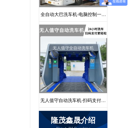
全自动大巴洗车机-电脑控制一键
启动清洗[隆茂鑫晟]
无人值守自动洗车机-扫码支付24
小时不停机洗车[隆茂鑫晟]
隆茂鑫晟介绍