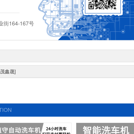
164-167号
茂鑫晟]
TION