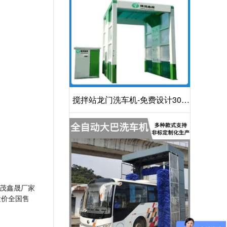
搅拌站龙门洗车机-免费设计30S
洁净方案[隆茂鑫晟]
茂鑫晟厂家
发价全国售