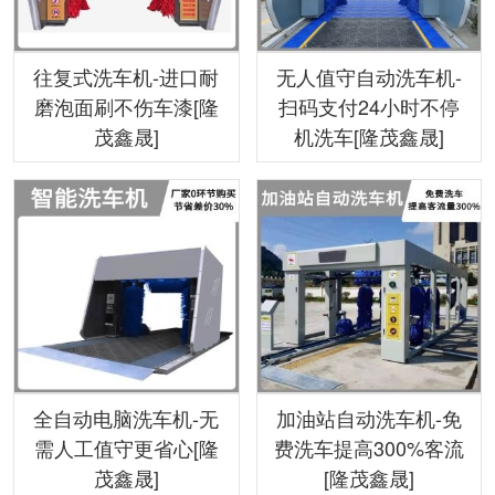
往复式洗车机-进口耐
无人值守自动洗车机-
磨泡面刷不伤车漆[隆
扫码支付24小时不停
茂鑫晟]
机洗车[隆茂鑫晟]
全自动电脑洗车机-无
加油站自动洗车机-免
需人工值守更省心[隆
费洗车提高300%客流
茂鑫晟]
[隆茂鑫晟]