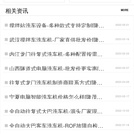
相关资讯
MORE
搅拌站洗车设备-多种款式支持定制[隆茂
2022-05-21
鑫晟]…
武汉搅拌车洗车机-厂家直供批发价[隆茂
2023-03-16
鑫晟]…
内江龙门往复式洗车机-多种配置按需定
2023-02-23
制[隆茂鑫晟]…
山西隧道式电脑洗车机-批发价更实惠[隆
2023-02-27
茂鑫晟]…
往复式龙门洗车机制造商联系方式[隆茂
2023-03-25
鑫晟]…
宁夏电脑智能洗车机价格怎么样[隆茂鑫
2023-02-17
晟]…
全自动往复式大巴洗车机-源头厂家现货
2022-10-03
直供[隆茂鑫晟]…
全自动大巴客车洗车机-ROF故障自检使
2022-07-18
用无忧[隆茂鑫晟]…