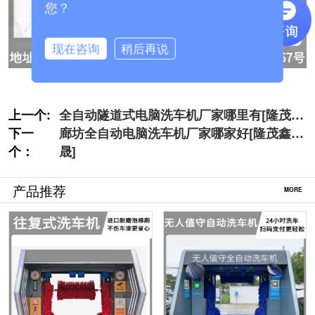
您？
现在咨询
稍后再说
上一个:
全自动隧道式电脑洗车机厂家哪里有[隆茂鑫
下一
晟]
廊坊全自动电脑洗车机厂家哪家好[隆茂鑫
个：
晟]
产品推荐
MORE