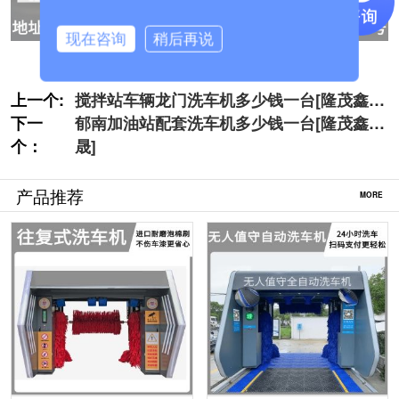
现在咨询
稍后再说
上一个:
搅拌站车辆龙门洗车机多少钱一台[隆茂鑫
下一
晟]
郁南加油站配套洗车机多少钱一台[隆茂鑫
个：
晟]
产品推荐
MORE