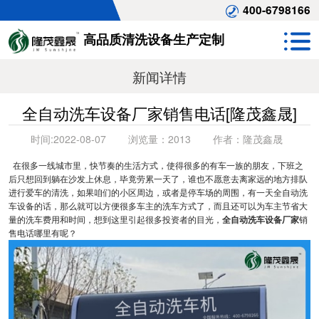
400-6798166
高品质清洗设备生产定制
新闻详情
全自动洗车设备厂家销售电话[隆茂鑫晟]
时间:
2022-08-07
浏览量：
2013
作者：
隆茂鑫晟
在很多一线城市里，快节奏的生活方式，使得很多的有车一族的朋友，下班之
后只想回到躺在沙发上休息，毕竟劳累一天了，谁也不愿意去离家远的地方排队
进行爱车的清洗，如果咱们的小区周边，或者是停车场的周围，有一天全自动洗
车设备的话，那么就可以方便很多车主的洗车方式了，而且还可以为车主节省大
量的洗车费用和时间，想到这里引起很多投资者的目光，
全自动洗车设备厂家
销
售电话哪里有呢？