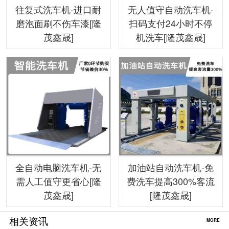
往复式洗车机-进口耐
无人值守自动洗车机-
磨泡面刷不伤车漆[隆
扫码支付24小时不停
茂鑫晟]
机洗车[隆茂鑫晟]
全自动电脑洗车机-无
加油站自动洗车机-免
需人工值守更省心[隆
费洗车提高300%客流
茂鑫晟]
[隆茂鑫晟]
相关资讯
MORE