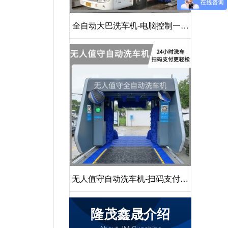
全自动大巴洗车机-电脑控制一键
启动清洗[隆茂鑫晟]
无人值守自动洗车机-扫码支付24
小时不停机洗车[隆茂鑫晟]
隆茂鑫晟介绍