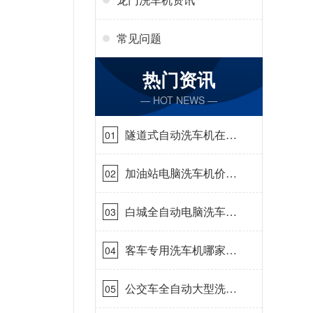
常见问题
热门资讯
— HOT NEWS —
隧道式自动洗车机在哪
01
里购买[隆茂鑫晟]
加油站电脑洗车机价格
02
怎么样[隆茂鑫晟]
白城全自动电脑洗车
03
机-ADV防冻冬季正常
使用[隆茂鑫晟]
客车专用洗车机哪家的
04
好[隆茂鑫晟]
公交车全自动大型洗车
05
机什么价钱[隆茂鑫晟]