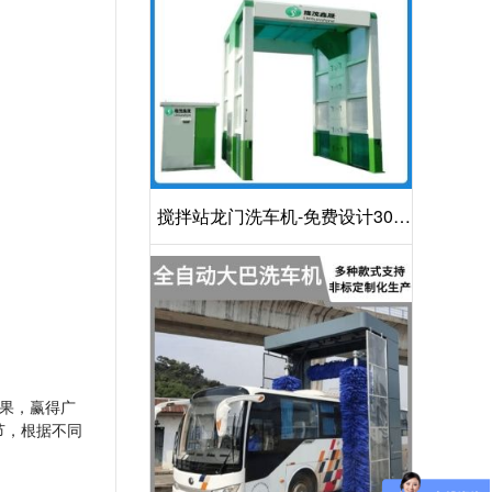
搅拌站龙门洗车机-免费设计30S
洁净方案[隆茂鑫晟]
果，赢得广
节，根据不同