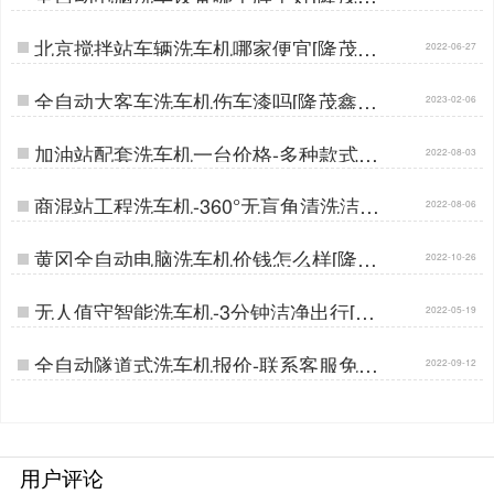
晟]…
北京搅拌站车辆洗车机哪家便宜[隆茂鑫
2022-06-27
晟]…
全自动大客车洗车机伤车漆吗[隆茂鑫晟]
2023-02-06
…
加油站配套洗车机一台价格-多种款式按
2022-08-03
需定制[隆茂鑫晟]…
商混站工程洗车机-360°无盲角清洗洁净
2022-08-06
出行[隆茂鑫晟]…
黄冈全自动电脑洗车机价钱怎么样[隆茂
2022-10-26
鑫晟]…
无人值守智能洗车机-3分钟洁净出行[隆
2022-05-19
茂鑫晟]…
全自动隧道式洗车机报价-联系客服免费
2022-09-12
报价[隆茂鑫晟]…
用户评论