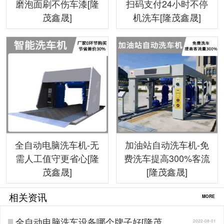
磨泡面刷不伤车漆[隆
扫码支付24小时不停
茂鑫晟]
机洗车[隆茂鑫晟]
全自动电脑洗车机-无
加油站自动洗车机-免
需人工值守更省心[隆
费洗车提高300%客流
茂鑫晟]
[隆茂鑫晟]
相关资讯
MORE
全自动电脑洗车设备哪个牌子好[隆茂鑫
2022-08-01