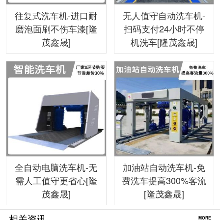
往复式洗车机-进口耐
无人值守自动洗车机-
磨泡面刷不伤车漆[隆
扫码支付24小时不停
茂鑫晟]
机洗车[隆茂鑫晟]
全自动电脑洗车机-无
加油站自动洗车机-免
需人工值守更省心[隆
费洗车提高300%客流
茂鑫晟]
[隆茂鑫晟]
相关资讯
MORE