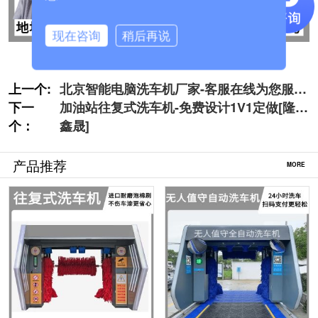
现在咨询
稍后再说
上一个:
北京智能电脑洗车机厂家-客服在线为您服务
下一
[隆茂鑫晟]
加油站往复式洗车机-免费设计1V1定做[隆茂
个：
鑫晟]
产品推荐
MORE