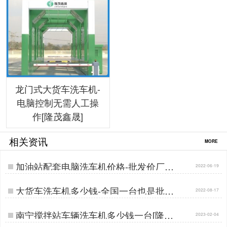
龙门式大货车洗车机-
电脑控制无需人工操
作[隆茂鑫晟]
相关资讯
MORE
加油站配套电脑洗车机价格-批发价厂家
2022-06-19
在这里[隆茂鑫晟]…
大货车洗车机多少钱-全国一台也是批发
2022-08-17
价[隆茂鑫晟]…
南宁搅拌站车辆洗车机多少钱一台[隆茂
2023-02-04
鑫晟]…