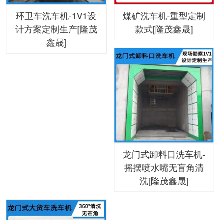
环卫车洗车机-1V1设
煤矿洗车机-重型定制
计方案定制生产[隆茂
款式[隆茂鑫晟]
鑫晟]
龙门式卸料口洗车机-
摇摆喷水嘴无盲角清
洗[隆茂鑫晟]