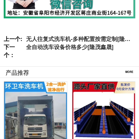
上一个:
无人往复式洗车机-多种配置按需定制[隆茂
下一
鑫晟]
全自动洗车设备价格多少[隆茂鑫晟]
个：
产品推荐
MORE