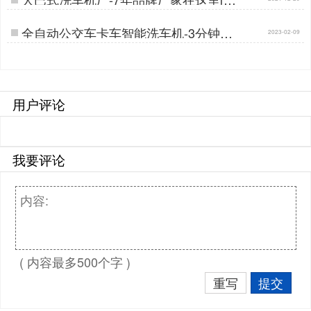
茂鑫晟]…
全自动公交车卡车智能洗车机-3分钟洁
2023-02-09
净出行[隆茂鑫晟]…
用户评论
我要评论
( 内容最多500个字 )
重写
提交