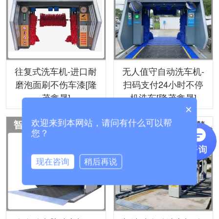
往复式洗车机-进口耐
无人值守自动洗车机-
磨泡面刷不伤车漆[隆
扫码支付24小时不停
茂鑫晟]
机洗车[隆茂鑫晟]
×
欢迎来到本网站，请问有什么可以帮
您？
现在咨询
稍后再说