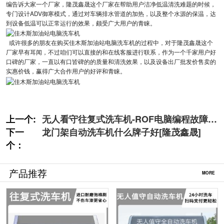
编告诉大家一个厂家，隆茂鑫晟这个厂家在帮助用户洁净低温清洗难题的时候，
专门设计ADV御寒模式，通过对车辆排水管道的加热，以及整个水源的保温，达
到设备低温可以正常运行的效果，颇受广大用户的青睐。
或许很多的朋友在购买佳木斯加油站电脑洗车机的过程中，对于隆茂鑫晟这个
厂家早有耳闻，不过咱们可以直接的和在线客服进行联系，作为一个千家用户好
口碑的厂家，一直以有口皆碑的的质量和清洗效果，以及设备出厂批发价售卖的
实惠价钱，赢得广大合作用户的好评和青睐。
上一个:
无人看守往复式洗车机-ROF电脑编程故障自
下一
检[隆茂鑫晟]
龙门架自动洗车机什么牌子好[隆茂鑫晟]
个：
产品推荐
MORE