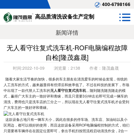
400-6798166
高品质清洗设备生产定制
新闻详情
无人看守往复式洗车机-ROF电脑编程故障
自检[隆茂鑫晟]
时间:
2022-10-09
浏览量：
2138
作者：
隆茂鑫晟
随着大家生活节奏的加快，很多的车主朋友在清洗爱车的时候会发现，传统的
人工洗车的方式，越来越显得有些滞后和效率低了。不过在科技的发展下，市场
中出现了一款代替人工洗车的
无人看守往复式洗车机
，随到随洗随洗随走的模
式，赢得广大车主的一致好评和青睐，而且只需要3分钟左右即可完成一辆车的
清洗，费用也只是洗车店的三分之一，所以现在无人看守往复式洗车机才会受到
广大车主的一致好评和青睐。
这款设备占地只有一辆车大小，因此在很多的停车场、洗车店、加油站以及小
区周边，都可以很好的使用，而且这款设备采用ROF电脑编程控制的方式，咱们
只需要将车辆停在在固定位置即可，拿出手机扫按照流程启动清洗作业，2合一