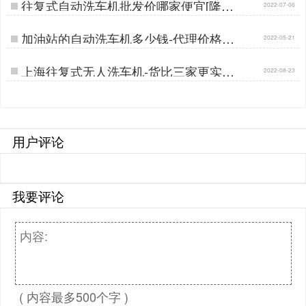
往复式自动洗车机批发价哪家便宜[隆茂
2022-07-06
鑫晟]…
加油站的自动洗车机多少钱-代理价格节
2022-05-21
省差价30%[隆茂鑫晟]…
上海往复式无人洗车机-货比三家更实惠
2022-08-23
[隆茂鑫晟]…
用户评论
我要评论
( 内容最多500个字 )