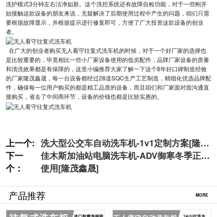
洗护模式3分钟左右洁净如新。这个洗控系统还有故障自检功能，对于一些刚开
始接触这款设备的朋友来说，无疑解决了后期使用过程中产生的问题，咱们只需
要根据故障显示，并根据提示进行修复即可，方便了广大投资这款设备的创业
者。
在广大的创业者购买无人看守往复式洗车机的时候，对于一个好厂家的选择也
是比较重要的，毕竟相比一些小厂家设备使用的低劣配件，品牌厂家设备的质量
和清洗效果都是有保障的，这里小编推荐大家了解一下这个8年好口碑制造经验
的厂家隆茂鑫晟，每一台设备都经过28道SQC生产工艺制造，精细化优选品牌配
件，确保每一位用户购买的都是精工品质的设备，而且咱们和厂家面对面沟通直
接购买，省去了中间商环节，设备的价钱也都是比较实惠的。
上一个:
洗大型公交车自动洗车机-1v1定制方案[隆茂
下一
鑫晟]
佳木斯加油站电脑洗车机-ADV御寒冬季正常
个：
使用[隆茂鑫晟]
产品推荐
MORE