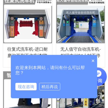
往复式洗车机-进口耐
无人值守自动洗车机-
磨泡面刷不伤车漆[隆
扫码支付24小时不停
×
茂鑫晟]
机洗车[隆茂鑫晟]
欢迎来到本网站，请问有什么可以帮
您？
现在咨询
稍后再说