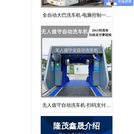
全自动大巴洗车机-电脑控制一键
启动清洗[隆茂鑫晟]
无人值守自动洗车机-扫码支付24
小时不停机洗车[隆茂鑫晟]
隆茂鑫晟介绍