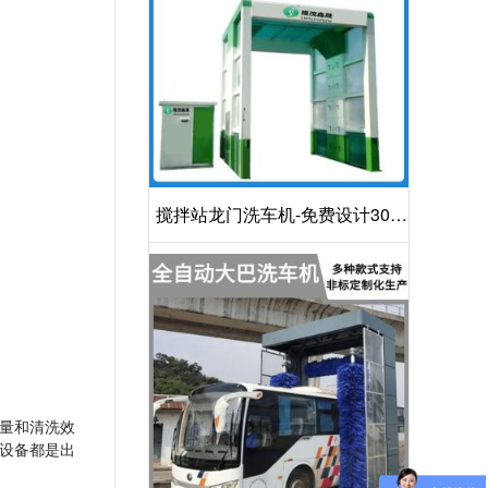
搅拌站龙门洗车机-免费设计30S
洁净方案[隆茂鑫晟]
量和清洗效
设备都是出