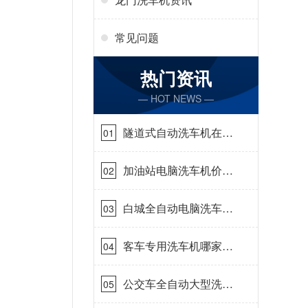
常见问题
热门资讯
— HOT NEWS —
隧道式自动洗车机在哪
01
里购买[隆茂鑫晟]
加油站电脑洗车机价格
02
怎么样[隆茂鑫晟]
白城全自动电脑洗车
03
机-ADV防冻冬季正常
使用[隆茂鑫晟]
客车专用洗车机哪家的
04
好[隆茂鑫晟]
公交车全自动大型洗车
05
机什么价钱[隆茂鑫晟]