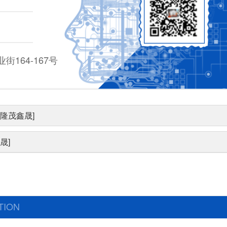
164-167号
隆茂鑫晟]
晟]
TION