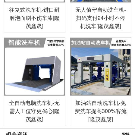
往复式洗车机-进口耐
无人值守自动洗车机-
磨泡面刷不伤车漆[隆
扫码支付24小时不停
茂鑫晟]
机洗车[隆茂鑫晟]
全自动电脑洗车机-无
加油站自动洗车机-免
需人工值守更省心[隆
费洗车提高300%客流
茂鑫晟]
[隆茂鑫晟]
相关资讯
MORE