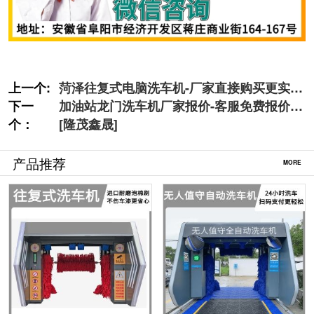
上一个:
菏泽往复式电脑洗车机-厂家直接购买更实惠
下一
[隆茂鑫晟]
加油站龙门洗车机厂家报价-客服免费报价
个：
[隆茂鑫晟]
产品推荐
MORE