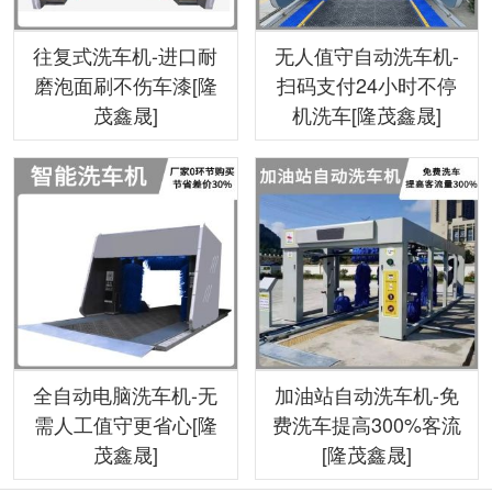
往复式洗车机-进口耐
无人值守自动洗车机-
磨泡面刷不伤车漆[隆
扫码支付24小时不停
茂鑫晟]
机洗车[隆茂鑫晟]
全自动电脑洗车机-无
加油站自动洗车机-免
需人工值守更省心[隆
费洗车提高300%客流
茂鑫晟]
[隆茂鑫晟]