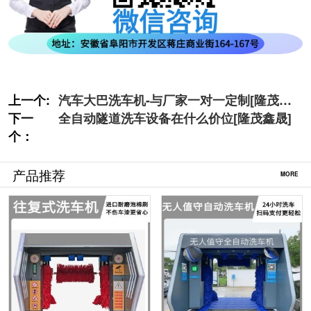
上一个:
汽车大巴洗车机-与厂家一对一定制[隆茂鑫
下一
晟]
全自动隧道洗车设备在什么价位[隆茂鑫晟]
个：
产品推荐
MORE