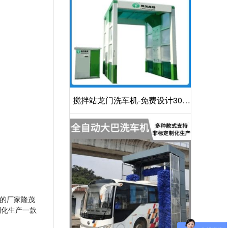
搅拌站龙门洗车机-免费设计30S
洁净方案[隆茂鑫晟]
的厂家隆茂
制化生产一款