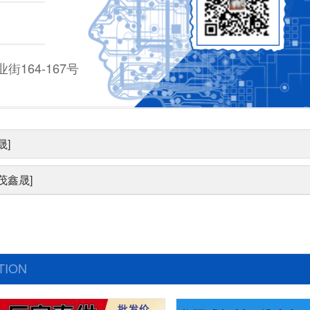
164-167号
晟]
茂鑫晟]
TION