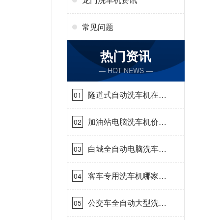
常见问题
热门资讯
— HOT NEWS —
隧道式自动洗车机在哪
01
里购买[隆茂鑫晟]
加油站电脑洗车机价格
02
怎么样[隆茂鑫晟]
白城全自动电脑洗车
03
机-ADV防冻冬季正常
使用[隆茂鑫晟]
客车专用洗车机哪家的
04
好[隆茂鑫晟]
公交车全自动大型洗车
05
机什么价钱[隆茂鑫晟]