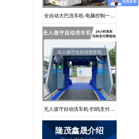
全自动大巴洗车机-电脑控制一键
启动清洗[隆茂鑫晟]
无人值守自动洗车机-扫码支付24
小时不停机洗车[隆茂鑫晟]
隆茂鑫晟介绍