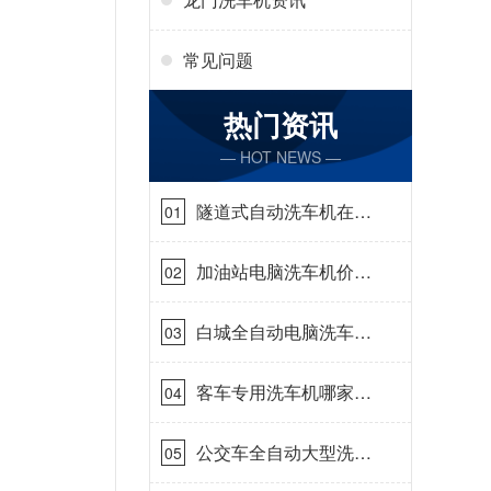
常见问题
热门资讯
— HOT NEWS —
隧道式自动洗车机在哪
01
里购买[隆茂鑫晟]
加油站电脑洗车机价格
02
怎么样[隆茂鑫晟]
白城全自动电脑洗车
03
机-ADV防冻冬季正常
使用[隆茂鑫晟]
客车专用洗车机哪家的
04
好[隆茂鑫晟]
公交车全自动大型洗车
05
机什么价钱[隆茂鑫晟]