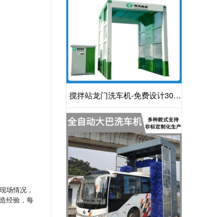
搅拌站龙门洗车机-免费设计30S
洁净方案[隆茂鑫晟]
现场情况，
造经验，每