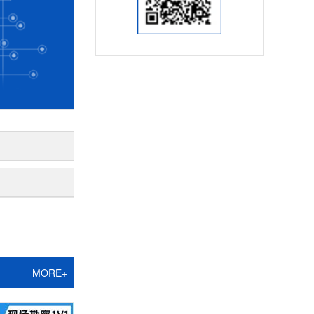
MORE+