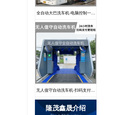
全自动大巴洗车机-电脑控制一键
启动清洗[隆茂鑫晟]
无人值守自动洗车机-扫码支付24
小时不停机洗车[隆茂鑫晟]
隆茂鑫晟介绍