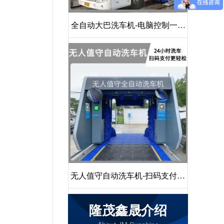
全自动大巴洗车机-电脑控制一键
启动清洗[隆茂鑫晟]
无人值守自动洗车机-扫码支付24
小时不停机洗车[隆茂鑫晟]
隆茂鑫晟介绍