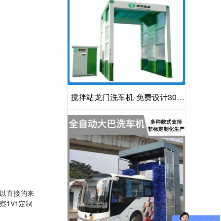
搅拌站龙门洗车机-免费设计30S
洁净方案[隆茂鑫晟]
以直接的来
1V1定制