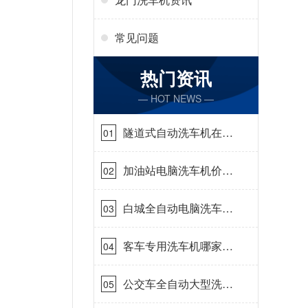
常见问题
热门资讯
— HOT NEWS —
隧道式自动洗车机在哪
01
里购买[隆茂鑫晟]
加油站电脑洗车机价格
02
怎么样[隆茂鑫晟]
白城全自动电脑洗车
03
机-ADV防冻冬季正常
使用[隆茂鑫晟]
客车专用洗车机哪家的
04
好[隆茂鑫晟]
公交车全自动大型洗车
05
机什么价钱[隆茂鑫晟]