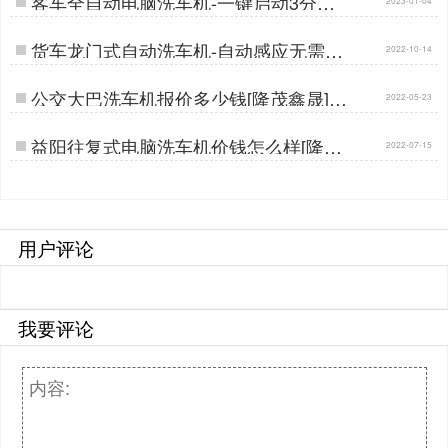
客车全自动电脑洗车机-一键启动3分钟
洁净[隆茂鑫晟]…
货车龙门式自动洗车机-自动感应无需人
2022-10-14
工值守[隆茂鑫晟]…
公交大巴洗车机报价多少钱[隆茂鑫晟]…
2022-05-23
益阳往复式电脑洗车机价钱怎么样[隆茂
2022-07-15
鑫晟]…
用户评论
我要评论