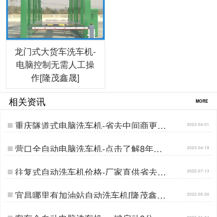
龙门式大货车洗车机-
电脑控制无需人工操
作[隆茂鑫晟]
相关资讯
MORE
重庆隧道式电脑洗车机-省去中间商更实
2023-04-01
惠[隆茂鑫晟]…
营口全自动电脑洗车机-点击了解8年好
2023-04-19
口碑厂家[隆茂鑫晟]…
往复式自动洗车机价格-厂家直供省去中
2022-07-13
间商环节[隆茂鑫晟]…
宜昌哪里有加油站自动洗车机[隆茂鑫晟]
2022-05-20
…
2023-01-04