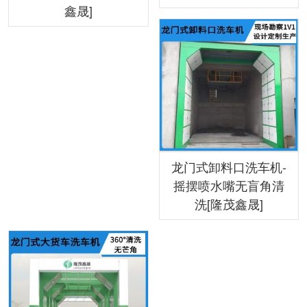
鑫晟]
龙门式卸料口洗车机-
摇摆喷水嘴无盲角清
洗[隆茂鑫晟]