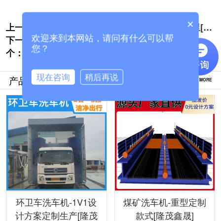
×
上一个:
郑州龙门式洗车机-8年好口碑厂家在这里[隆
欢迎来到本网站，请问有什么可以帮
下一
茂鑫晟]
龙门式工程洗车机-源头厂家支持定制[隆茂
您？
个：
鑫晟]
现在咨询
稍后再说
产品推荐
MORE
环卫车洗车机-1V1设
煤矿洗车机-重型定制
计方案定制生产[隆茂
款式[隆茂鑫晟]