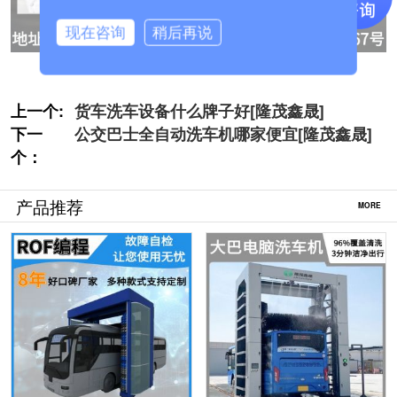
现在咨询
稍后再说
上一个:
货车洗车设备什么牌子好[隆茂鑫晟]
下一
公交巴士全自动洗车机哪家便宜[隆茂鑫晟]
个：
产品推荐
MORE