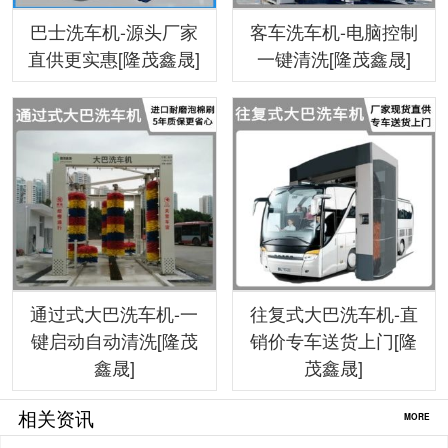
巴士洗车机-源头厂家
客车洗车机-电脑控制
直供更实惠[隆茂鑫晟]
一键清洗[隆茂鑫晟]
通过式大巴洗车机-一
往复式大巴洗车机-直
键启动自动清洗[隆茂
销价专车送货上门[隆
鑫晟]
茂鑫晟]
相关资讯
MORE