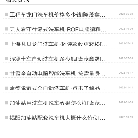
工程车龙门洗车机价格多少钱[隆茂鑫晟]
2022-05-02
…
无人看守往复式洗车机-ROF电脑编程故
2022-10-09
障自检[隆茂鑫晟]…
上海凡贝龙门洗车机-环评验收更轻松[隆
2022-07-12
茂鑫晟]…
混凝土车自动洗车机多少钱[隆茂鑫晟]…
2022-07-03
甘肃全自动电脑智能洗车机-按需量身免
2022-10-17
费定做[隆茂鑫晟]…
承德隧道式全自动洗车机-点击了解品牌
2022-11-11
制造商[隆茂鑫晟]…
加油站用洗车机洗车效果怎么样[隆茂鑫
2023-01-03
晟]…
揭阳加油站配套洗车机大概什么价位[隆
2022-10-19
茂鑫晟]…