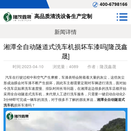
400-6798166
高品质清洗设备生产定制
新闻详情
湘潭全自动隧道式洗车机损坏车漆吗[隆茂鑫
晟]
时间:
2023-04-10
浏览量：
4089
作者：
隆茂鑫晟
汽车在行驶过程中和空气产生摩擦，车漆表明会附着着大量的灰尘，这些灰尘
形成油膜会对车漆不断产生损坏，因此车主都需要定期对车辆进行清洗，面对如
今洗车店如果洗车速度慢、排队时间长等问题，在湘潭这边很多的洗车店都开始
采用全自动隧道式洗车机，来代替人工进行洗车服务，只需要一键启动自动化2-
3分钟即可完成一辆车的清洗，对于很多不了解的朋友来说，
湘潭全自动隧道式
洗车机
损坏车漆吗？