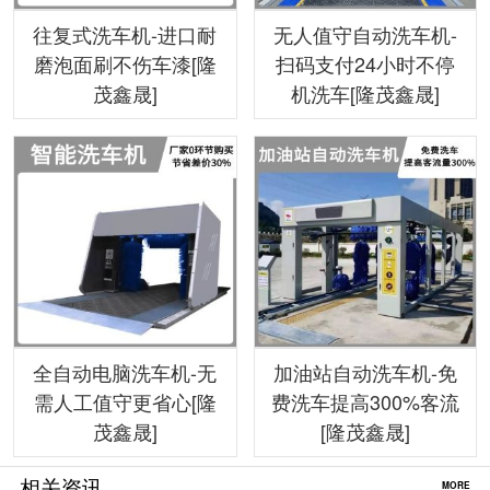
往复式洗车机-进口耐
无人值守自动洗车机-
磨泡面刷不伤车漆[隆
扫码支付24小时不停
茂鑫晟]
机洗车[隆茂鑫晟]
全自动电脑洗车机-无
加油站自动洗车机-免
需人工值守更省心[隆
费洗车提高300%客流
茂鑫晟]
[隆茂鑫晟]
相关资讯
MORE