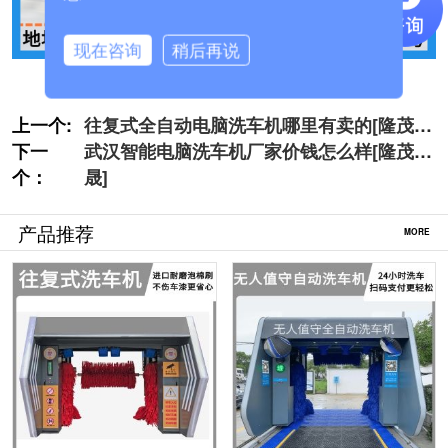
现在咨询
稍后再说
上一个:
往复式全自动电脑洗车机哪里有卖的[隆茂鑫
下一
晟]
武汉智能电脑洗车机厂家价钱怎么样[隆茂鑫
个：
晟]
产品推荐
MORE