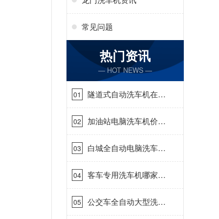
常见问题
热门资讯
— HOT NEWS —
隧道式自动洗车机在哪
01
里购买[隆茂鑫晟]
加油站电脑洗车机价格
02
怎么样[隆茂鑫晟]
白城全自动电脑洗车
03
机-ADV防冻冬季正常
使用[隆茂鑫晟]
客车专用洗车机哪家的
04
好[隆茂鑫晟]
公交车全自动大型洗车
05
机什么价钱[隆茂鑫晟]