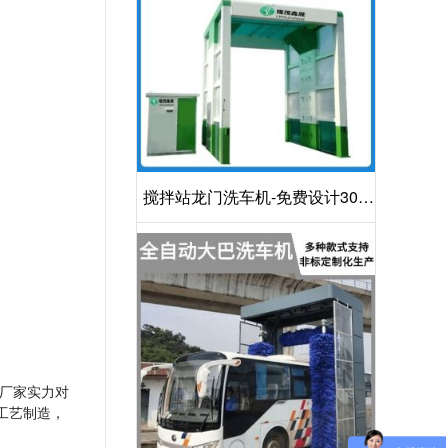
搅拌站龙门洗车机-免费设计30S
洁净方案[隆茂鑫晟]
厂家实力对
工艺制造，