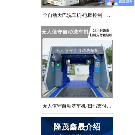
全自动大巴洗车机-电脑控制一键
启动清洗[隆茂鑫晟]
无人值守自动洗车机-扫码支付24
小时不停机洗车[隆茂鑫晟]
隆茂鑫晟介绍