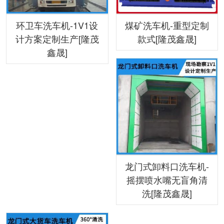
环卫车洗车机-1V1设
煤矿洗车机-重型定制
计方案定制生产[隆茂
款式[隆茂鑫晟]
鑫晟]
龙门式卸料口洗车机-
摇摆喷水嘴无盲角清
洗[隆茂鑫晟]