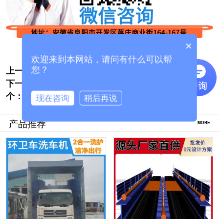
×
欢迎来到本网站，请问有什么可以帮
上一个:
新野工程龙门洗车机-0元设计30S洁净方案
您？
下一
[隆茂鑫晟]
广西隧道式洗车机厂家-多种款式支持定制
个：
[隆茂鑫晟]
现在咨询
稍后再说
产品推荐
MORE