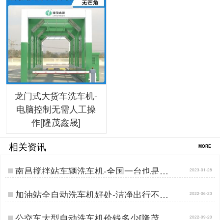
龙门式大货车洗车机-
电脑控制无需人工操
作[隆茂鑫晟]
相关资讯
MORE
南昌搅拌站车辆洗车机-全国一台也是批
2023-01-28
发价[隆茂鑫晟]…
加油站全自动洗车机好处-洁净出行不排
2022-06-23
队[隆茂鑫晟]…
公交车大型自动洗车机价钱多少[隆茂鑫
2022-09-20