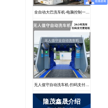
全自动大巴洗车机-电脑控制一键
启动清洗[隆茂鑫晟]
无人值守自动洗车机-扫码支付24
小时不停机洗车[隆茂鑫晟]
隆茂鑫晟介绍