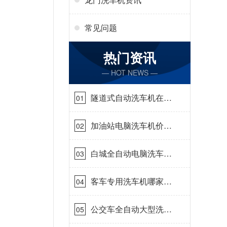
常见问题
热门资讯
— HOT NEWS —
隧道式自动洗车机在哪
01
里购买[隆茂鑫晟]
加油站电脑洗车机价格
02
怎么样[隆茂鑫晟]
白城全自动电脑洗车
03
机-ADV防冻冬季正常
使用[隆茂鑫晟]
客车专用洗车机哪家的
04
好[隆茂鑫晟]
公交车全自动大型洗车
05
机什么价钱[隆茂鑫晟]