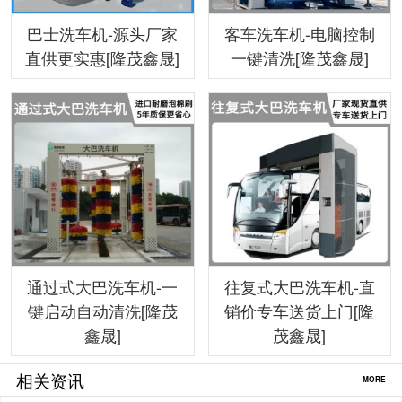
巴士洗车机-源头厂家
客车洗车机-电脑控制
直供更实惠[隆茂鑫晟]
一键清洗[隆茂鑫晟]
通过式大巴洗车机-一
往复式大巴洗车机-直
键启动自动清洗[隆茂
销价专车送货上门[隆
鑫晟]
茂鑫晟]
相关资讯
MORE