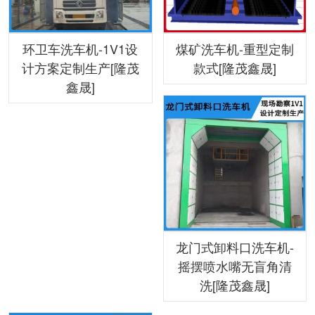
环卫车洗车机-1V1设
煤矿洗车机-重型定制
计方案定制生产[隆茂
款式[隆茂鑫晟]
鑫晟]
龙门式卸料口洗车机-
摇摆喷水嘴无盲角清
洗[隆茂鑫晟]