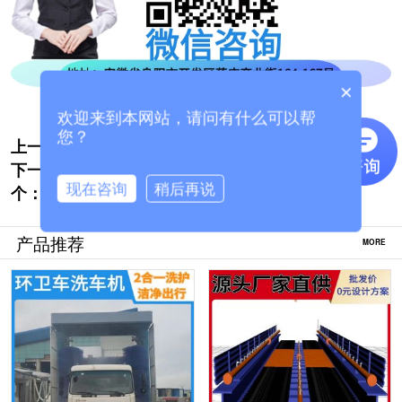
×
欢迎来到本网站，请问有什么可以帮
您？
上一个:
封闭式工程车辆洗车机厂家哪里有[隆茂鑫
下一
晟]
混凝土运输车龙门式洗车机如何选择[隆茂鑫
现在咨询
稍后再说
个：
晟]
产品推荐
MORE