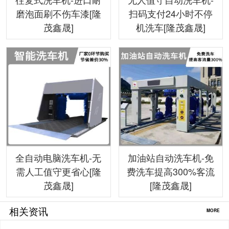
磨泡面刷不伤车漆[隆
扫码支付24小时不停
茂鑫晟]
机洗车[隆茂鑫晟]
全自动电脑洗车机-无
加油站自动洗车机-免
需人工值守更省心[隆
费洗车提高300%客流
茂鑫晟]
[隆茂鑫晟]
相关资讯
MORE