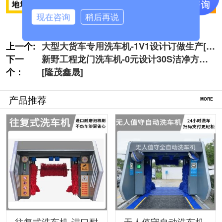
现在咨询
稍后再说
上一个:
大型大货车专用洗车机-1V1设计订做生产[隆
下一
茂鑫晟]
新野工程龙门洗车机-0元设计30S洁净方案
个：
[隆茂鑫晟]
产品推荐
MORE
往复式洗车机-进口耐
无人值守自动洗车机-