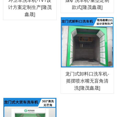
计方案定制生产[隆茂
款式[隆茂鑫晟]
鑫晟]
龙门式卸料口洗车机-
摇摆喷水嘴无盲角清
洗[隆茂鑫晟]