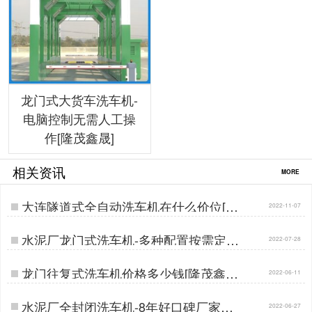
龙门式大货车洗车机-
电脑控制无需人工操
作[隆茂鑫晟]
相关资讯
MORE
大连隧道式全自动洗车机在什么价位[隆
2022-11-07
茂鑫晟]…
水泥厂龙门式洗车机-多种配置按需定制
2022-07-28
[隆茂鑫晟]…
龙门往复式洗车机价格多少钱[隆茂鑫晟]
2022-06-11
…
水泥厂全封闭洗车机-8年好口碑厂家点
2022-06-27