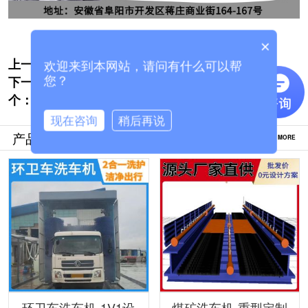
×
上一个:
电脑洗车设备大概多少钱[隆茂鑫晟]
欢迎来到本网站，请问有什么可以帮
下一
广东往复式洗车机报价-客服在线免费报价
您？
个：
[隆茂鑫晟]
现在咨询
稍后再说
产品推荐
MORE
环卫车洗车机-1V1设
煤矿洗车机-重型定制