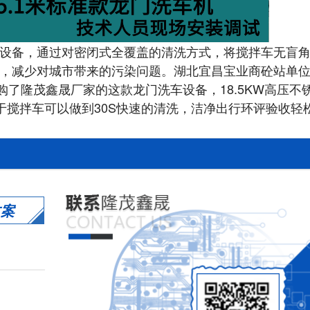
设备，通过对密闭式全覆盖的清洗方式，将搅拌车无盲
，减少对城市带来的污染问题。湖北宜昌宝业商砼站单
了隆茂鑫晟厂家的这款龙门洗车设备，18.5KW高压不
对于搅拌车可以做到30S快速的清洗，洁净出行环评验收轻
方案