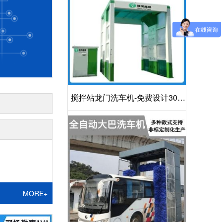
搅拌站龙门洗车机-免费设计30S
洁净方案[隆茂鑫晟]
MORE+