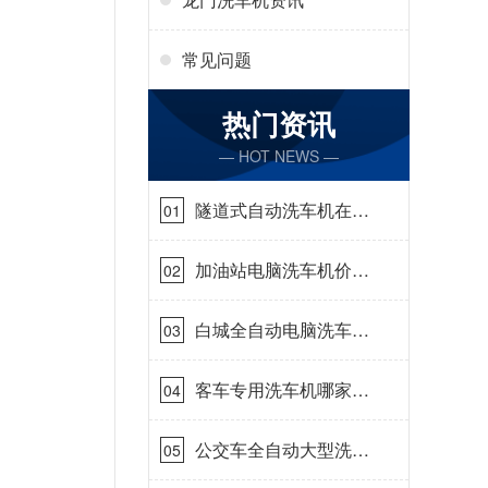
常见问题
热门资讯
— HOT NEWS —
隧道式自动洗车机在哪
01
里购买[隆茂鑫晟]
加油站电脑洗车机价格
02
怎么样[隆茂鑫晟]
白城全自动电脑洗车
03
机-ADV防冻冬季正常
使用[隆茂鑫晟]
客车专用洗车机哪家的
04
好[隆茂鑫晟]
公交车全自动大型洗车
05
机什么价钱[隆茂鑫晟]