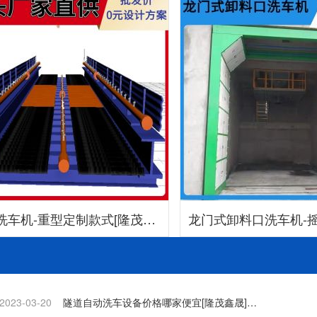
洗车机-重型定制款式[隆茂鑫
龙门式卸料口洗车机-
晟]
盲角清洗[隆茂
2023-03-20
隧道自动洗车设备价格哪家便宜[隆茂鑫晟]…