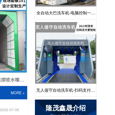
全自动大巴洗车机-电脑控制一键
启动清洗[隆茂鑫晟]
摇摆喷水嘴无
无人值守自动洗车机-扫码支付24
鑫晟]
MORE +
小时不停机洗车[隆茂鑫晟]
隆茂鑫晟介绍
2022-07-08