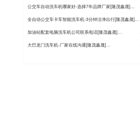
公交车自动洗车机哪家好-选择7年品牌厂家[隆茂鑫晟]…
全自动公交车卡车智能洗车机-3分钟洁净出行[隆茂鑫晟]…
加油站配套电脑洗车机公司联系电话[隆茂鑫晟]…
大巴龙门洗车机-厂家在线沟通[隆茂鑫晟]…