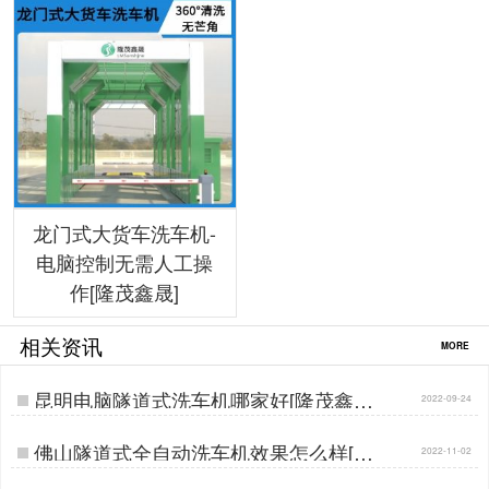
龙门式大货车洗车机-
电脑控制无需人工操
作[隆茂鑫晟]
相关资讯
MORE
昆明电脑隧道式洗车机哪家好[隆茂鑫晟]
2022-09-24
…
佛山隧道式全自动洗车机效果怎么样[隆
2022-11-02
茂鑫晟]…