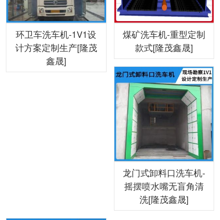
环卫车洗车机-1V1设
煤矿洗车机-重型定制
计方案定制生产[隆茂
款式[隆茂鑫晟]
鑫晟]
龙门式卸料口洗车机-
摇摆喷水嘴无盲角清
洗[隆茂鑫晟]