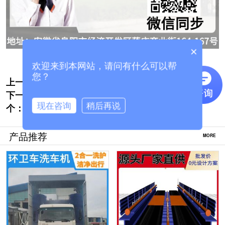
×
欢迎来到本网站，请问有什么可以帮
您？
上一个:
搅拌站龙门式洗车房-源头制造商批发价[隆
下一
茂鑫晟]
工程车龙门洗车房生产厂家哪家好[隆茂鑫
现在咨询
稍后再说
个：
晟]
产品推荐
MORE