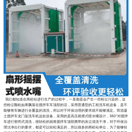
我们都知道在商砼站进行生产的过程中，一直都是会产生一些粉尘污染的，这
些粉尘颗粒如果飘落在搅拌车车顶部的话，采用普通型的工程洗车机设备，是不
能够将车辆进行全覆盖的清洗，所以对于环保治理的要求就不能够满足。而混凝
土搅拌车龙门架洗车机这款设备，采用的是高压摇摆式喷水嘴设计，360°对搅拌
车进行密闭式清洗，很轻松的就将搅拌车顶部携带的灰尘清洗干净，对于环保治
理洁净出行的要求，都是可以轻松满足的，所以很多的商砼站单位，为了能够轻