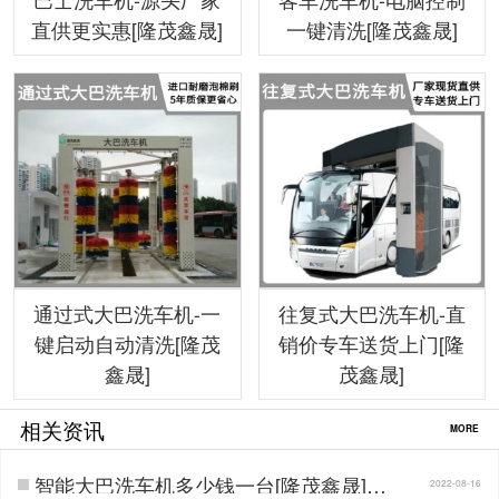
直供更实惠[隆茂鑫晟]
一键清洗[隆茂鑫晟]
通过式大巴洗车机-一
往复式大巴洗车机-直
键启动自动清洗[隆茂
销价专车送货上门[隆
鑫晟]
茂鑫晟]
相关资讯
MORE
智能大巴洗车机多少钱一台[隆茂鑫晟]…
2022-08-16