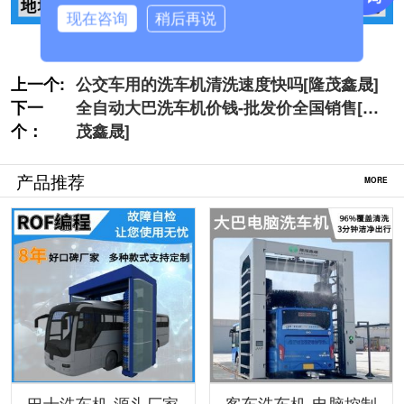
现在咨询
稍后再说
上一个:
公交车用的洗车机清洗速度快吗[隆茂鑫晟]
下一
全自动大巴洗车机价钱-批发价全国销售[隆
个：
茂鑫晟]
产品推荐
MORE
巴士洗车机-源头厂家
客车洗车机-电脑控制