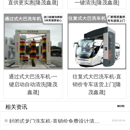
直供更实惠[隆茂鑫晟]
一键清洗[隆茂鑫晟]
通过式大巴洗车机-一
往复式大巴洗车机-直
键启动自动清洗[隆茂
销价专车送货上门[隆
鑫晟]
茂鑫晟]
相关资讯
MORE
封闭式龙门洗车机-直销价免费设计清洗
2022-05-04
方案[隆茂鑫晟]…