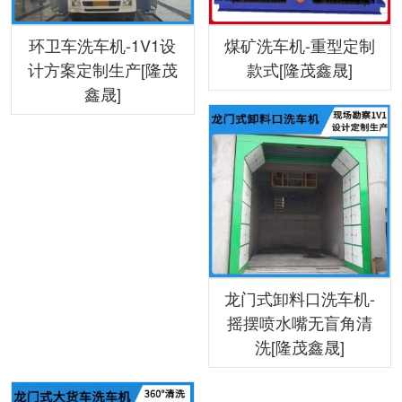
环卫车洗车机-1V1设
煤矿洗车机-重型定制
计方案定制生产[隆茂
款式[隆茂鑫晟]
鑫晟]
龙门式卸料口洗车机-
摇摆喷水嘴无盲角清
洗[隆茂鑫晟]