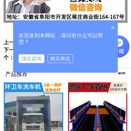
×
欢迎来到本网站，请问有什么可以帮
上一个:
北京搅拌车洗车机价钱怎么样[隆茂鑫晟]
您？
下一
商用龙门式半挂车洗车机-无需人工值守24小
个：
时自动清洗[隆茂鑫晟]
现在咨询
稍后再说
产品推荐
MORE