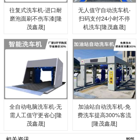
往复式洗车机-进口耐
无人值守自动洗车机-
磨泡面刷不伤车漆[隆
扫码支付24小时不停
茂鑫晟]
机洗车[隆茂鑫晟]
全自动电脑洗车机-无
加油站自动洗车机-免
需人工值守更省心[隆
费洗车提高300%客流
茂鑫晟]
[隆茂鑫晟]
相关资讯
MORE