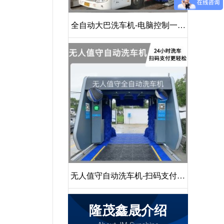
全自动大巴洗车机-电脑控制一键
启动清洗[隆茂鑫晟]
无人值守自动洗车机-扫码支付24
小时不停机洗车[隆茂鑫晟]
隆茂鑫晟介绍