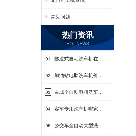
常见问题
热门资讯
— HOT NEWS —
隧道式自动洗车机在哪
01
里购买[隆茂鑫晟]
加油站电脑洗车机价格
02
怎么样[隆茂鑫晟]
白城全自动电脑洗车
03
机-ADV防冻冬季正常
使用[隆茂鑫晟]
客车专用洗车机哪家的
04
好[隆茂鑫晟]
公交车全自动大型洗车
05
机什么价钱[隆茂鑫晟]