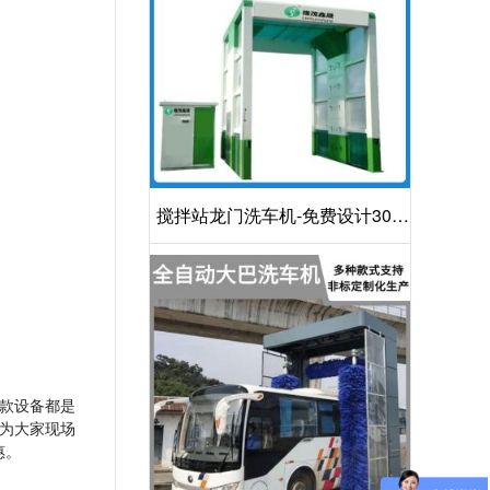
搅拌站龙门洗车机-免费设计30S
洁净方案[隆茂鑫晟]
款设备都是
为大家现场
惠。