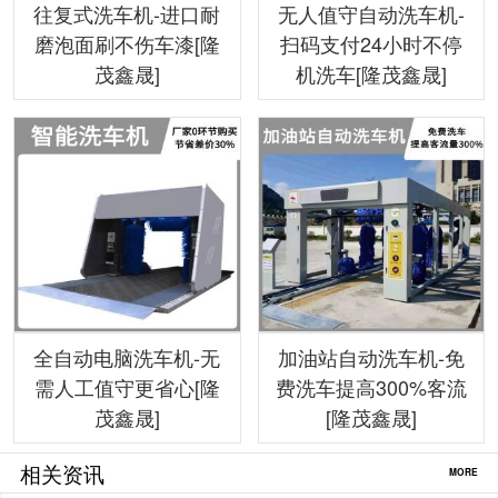
往复式洗车机-进口耐
无人值守自动洗车机-
磨泡面刷不伤车漆[隆
扫码支付24小时不停
茂鑫晟]
机洗车[隆茂鑫晟]
全自动电脑洗车机-无
加油站自动洗车机-免
需人工值守更省心[隆
费洗车提高300%客流
茂鑫晟]
[隆茂鑫晟]
相关资讯
MORE