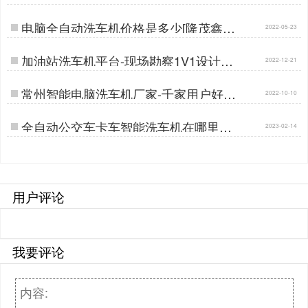
轻松[隆茂鑫晟]…
电脑全自动洗车机价格是多少[隆茂鑫晟]
2022-05-23
…
加油站洗车机平台-现场勘察1V1设计方
2022-12-21
案[隆茂鑫晟]…
常州智能电脑洗车机厂家-千家用户好口
2022-10-10
碑[隆茂鑫晟]…
全自动公交车卡车智能洗车机在哪里购
2023-02-14
买[隆茂鑫晟]…
用户评论
我要评论