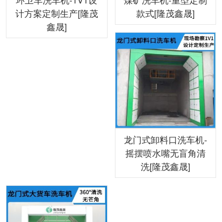
计方案定制生产[隆茂
款式[隆茂鑫晟]
鑫晟]
龙门式卸料口洗车机-
摇摆喷水嘴无盲角清
洗[隆茂鑫晟]