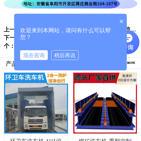
×
上一个:
通过式货车全自动洗车机厂家哪里有[隆茂鑫
欢迎来到本网站，请问有什么可以帮
下一
晟]
巩义搅拌站龙门洗车机生产厂家销售点[隆茂
您？
个：
鑫晟]
现在咨询
稍后再说
产品推荐
MORE
环卫车洗车机-1V1设
煤矿洗车机-重型定制