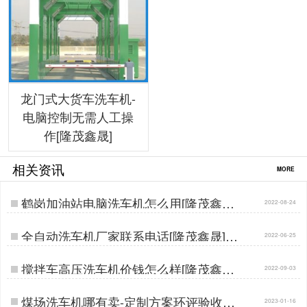
龙门式大货车洗车机-
电脑控制无需人工操
作[隆茂鑫晟]
相关资讯
MORE
鹤岗加油站电脑洗车机怎么用[隆茂鑫晟]
2022-08-24
…
全自动洗车机厂家联系电话[隆茂鑫晟]…
2022-06-25
搅拌车高压洗车机价钱怎么样[隆茂鑫晟]
2022-09-03
…
煤场洗车机哪有卖-定制方案环评验收更
2023-01-16