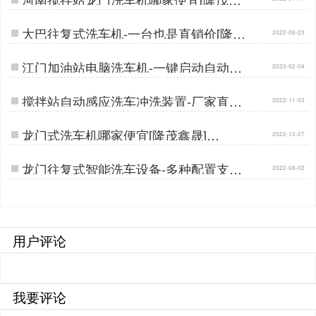
晟]…
大巴往复式洗车机-一台也是直销价[隆茂
2022-06-23
鑫晟]…
江门加油站电脑洗车机-一键启动自动清
2023-02-04
洗[隆茂鑫晟]…
搅拌站自动感应洗车冲洗装置-厂家直供
2022-11-03
批发价[隆茂鑫晟]…
龙门式洗车机哪家便宜[隆茂鑫晟]…
2022-12-27
龙门往复式智能洗车设备-多种配置支持
2022-08-02
定制[隆茂鑫晟]…
用户评论
我要评论