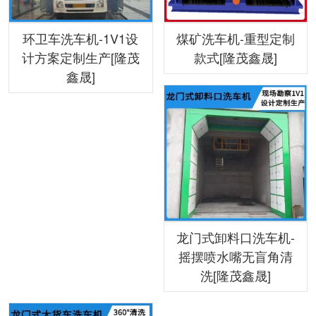
环卫车洗车机-1V1设
煤矿洗车机-重型定制
计方案定制生产[隆茂
款式[隆茂鑫晟]
鑫晟]
龙门式卸料口洗车机-
摇摆喷水嘴无盲角清
洗[隆茂鑫晟]