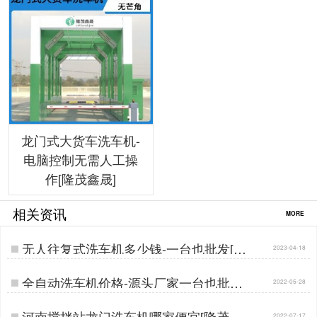
龙门式大货车洗车机-
电脑控制无需人工操
作[隆茂鑫晟]
相关资讯
MORE
无人往复式洗车机多少钱-一台也批发[隆
2023-04-18
茂鑫晟]…
全自动洗车机价格-源头厂家一台也批发
2022-05-28
[隆茂鑫晟]…
河南搅拌站龙门洗车机哪家便宜[隆茂鑫
2022-07-17