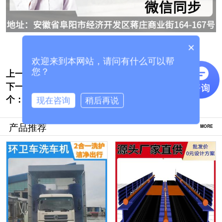
×
欢迎来到本网站，请问有什么可以帮
上一个:
上海凡贝龙门洗车机-环评验收更轻松[隆茂
您？
下一
鑫晟]
半挂大货车自动洗车机-适合多种车型[隆茂
个：
鑫晟]
现在咨询
稍后再说
产品推荐
MORE