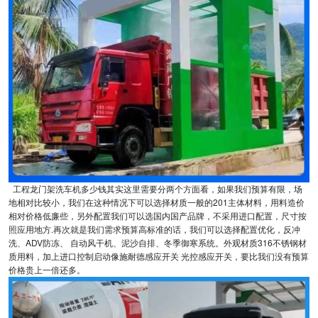
工程龙门架洗车机多少钱其实这里需要分两个方面看，如果我们预算有限，场
地相对比较小，我们在这种情况下可以选择材质一般的201主体材料，用料造价
相对价格低廉些，另外配置我们可以选国内国产品牌，不采用进口配置，尺寸按
照应用地方.再次就是我们需求预算高标准的话，我们可以选择配置优化，反冲
洗、ADV防冻、 自动风干机、泥沙自排、冬季御寒系统。外观材质316不锈钢材
质用料，加上进口控制启动像施耐德感应开关 光控感应开关，要比我们没有预算
价格贵上一倍还多。