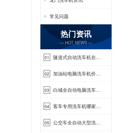
常见问题
热门资讯
— HOT NEWS —
隧道式自动洗车机在哪
01
里购买[隆茂鑫晟]
加油站电脑洗车机价格
02
怎么样[隆茂鑫晟]
白城全自动电脑洗车
03
机-ADV防冻冬季正常
使用[隆茂鑫晟]
客车专用洗车机哪家的
04
好[隆茂鑫晟]
公交车全自动大型洗车
05
机什么价钱[隆茂鑫晟]