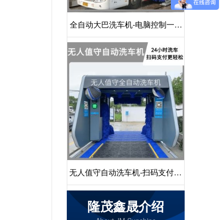
全自动大巴洗车机-电脑控制一键
启动清洗[隆茂鑫晟]
无人值守自动洗车机-扫码支付24
小时不停机洗车[隆茂鑫晟]
隆茂鑫晟介绍