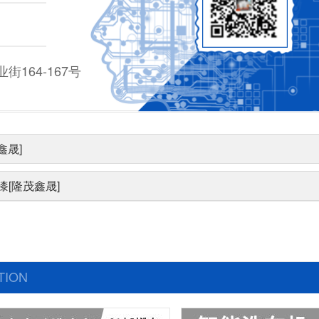
164-167号
鑫晟]
[隆茂鑫晟]
TION