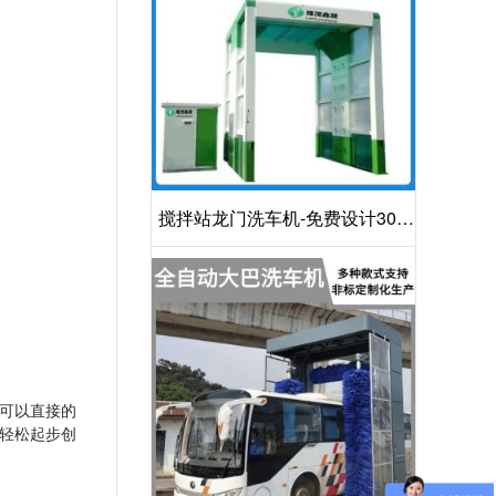
搅拌站龙门洗车机-免费设计30S
洁净方案[隆茂鑫晟]
可以直接的
轻松起步创