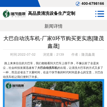
400-6798166
高品质清洗设备生产定制
新闻详情
大巴自动洗车机-厂家0环节购买更实惠[隆茂
鑫晟]
时间:
2022-07-02
浏览量：
2139
作者：
隆茂鑫晟
路上来来往往的大巴车，我们都能看到大巴车上很干净，不像以前了全是灰
尘，社会科技发展迅速有了
大巴自动洗车机
的出现，让清洗大巴车的方式又多了
一种，而且还省去了大量时间，在这个快节奏的时代时间是多么的宝贵，大巴自
动洗车机让我们便利了许多。