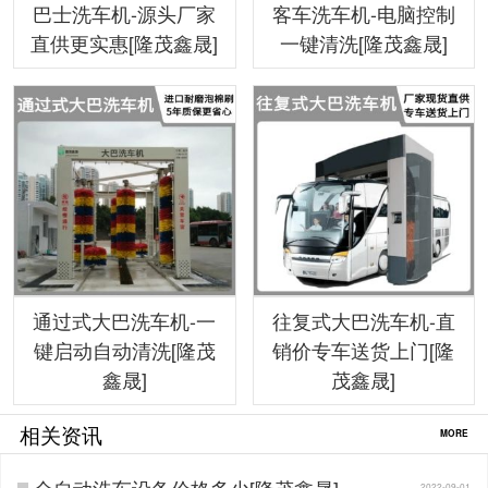
巴士洗车机-源头厂家
客车洗车机-电脑控制
直供更实惠[隆茂鑫晟]
一键清洗[隆茂鑫晟]
通过式大巴洗车机-一
往复式大巴洗车机-直
键启动自动清洗[隆茂
销价专车送货上门[隆
鑫晟]
茂鑫晟]
相关资讯
MORE
全自动洗车设备价格多少[隆茂鑫晟]…
2022-09-01