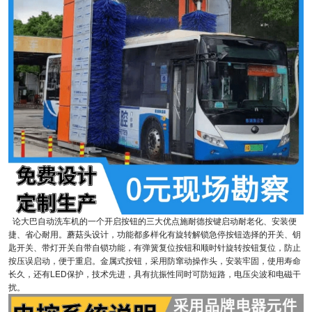
论大巴自动洗车机的一个开启按钮的三大优点施耐德按键启动耐老化、安装便
捷、省心耐用。蘑菇头设计，功能都多样化有旋转解锁急停按钮选择的开关、钥
匙开关、带灯开关自带自锁功能，有弹簧复位按钮和顺时针旋转按钮复位，防止
按压误启动，便于重启。金属式按钮，采用防窜动操作头，安装牢固，使用寿命
长久，还有LED保护，技术先进，具有抗振性同时可防短路，电压尖波和电磁干
扰。