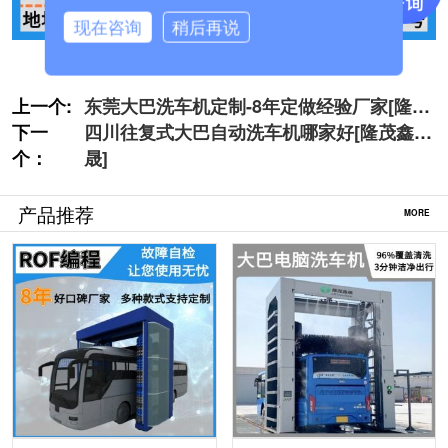
现在咨询
稍后再说
上一个:
东莞大巴洗车机定制-8年定做经验厂家[隆茂
下一
鑫晟]
四川往复式大巴自动洗车机哪家好[隆茂鑫
个：
晟]
产品推荐
MORE